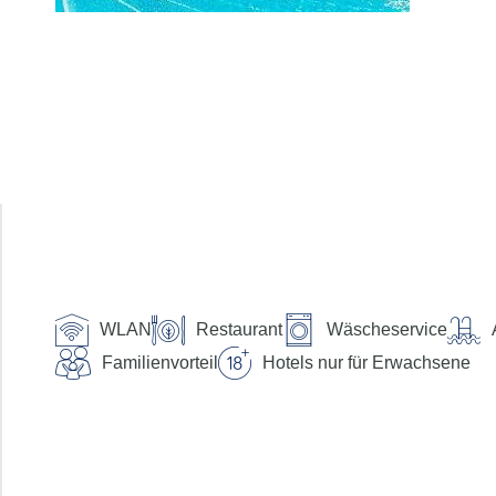
Anreise
Abreise
Dauer
beliebig
Reisende
2 Erwachsene
Suchen
Preis pro Person
WLAN
bis €
Restaurant
Wäscheservice
Verpflegung
Familienvorteil
Hotels nur für Erwachsene
ohne Verpflegung
Frühstück
Halbpension
Halbpension Plus
Vollpension
Vollpension-Plus