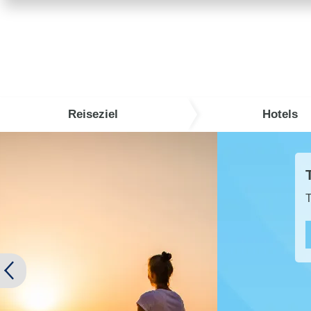
Reiseziel
Hotels
TUI Super Last Minute 2026
TUI SUPER LAST MINUTE buchen und bis zu 
Zu den A