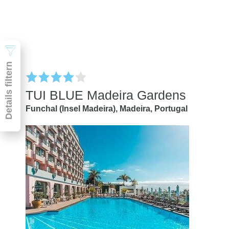
Suchen
Details filtern
TUI BLUE Madeira Gardens
Funchal (Insel Madeira),
Madeira,
Portugal
Pauschal & Lastminute
Nur Hotel
Abflughafen
Abflughafen
Zielflughafen
beliebig
früheste
späteste
-