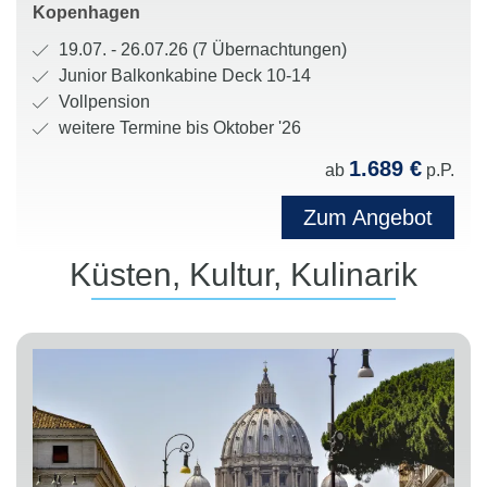
t
a
Kopenhagen
f
e
l
u
R
19.07. - 26.07.26 (7 Übernachtungen)
:
t
n
e
K
Junior Balkonkabine Deck 10-14
e
d
i
a
V
Vollpension
s
R
s
b
e
weitere Termine bis Oktober '26
t
e
e
i
r
1.689 €
a
ab
p.P.
e
d
n
p
t
d
a
e
f
Zum Angebot
i
e
u
n
l
o
r
e
k
e
Küsten, Kultur, Kulinarik
n
e
r
a
g
e
i
:
t
u
n
:
e
n
:
g
g
o
:
r
i
e