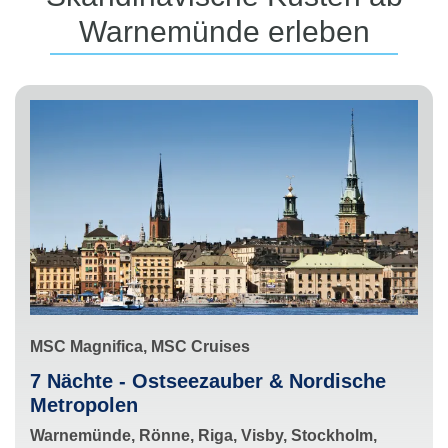
e
r
a
g
e
Warnemünde erleben
i
:
t
u
n
:
e
n
:
g
g
o
:
r
i
e
:
S
MSC Magnifica, MSC Cruises
c
R
7 Nächte - Ostseezauber & Nordische
h
o
Metropolen
i
u
H
Warnemünde, Rönne, Riga, Visby, Stockholm,
f