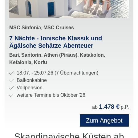
S
MSC Sinfonia, MSC Cruises
c
R
7 Nächte - Ionische Klassik und
h
o
Ägäische Schätze Abenteuer
i
u
H
Bari, Santorin, Athen (Piräus), Katakolon,
f
t
a
Kefalonia, Korfu
f
e
l
u
R
18.07. - 25.07.26 (7 Übernachtungen)
:
t
n
e
K
Balkonkabine
e
d
i
a
V
Vollpension
s
R
s
b
e
weitere Termine bis Oktober '26
t
e
e
i
r
1.478 €
a
ab
p.P.
e
d
n
p
t
d
a
e
f
Zum Angebot
i
e
u
n
l
o
r
e
k
e
Skandinavische Küsten ab
n