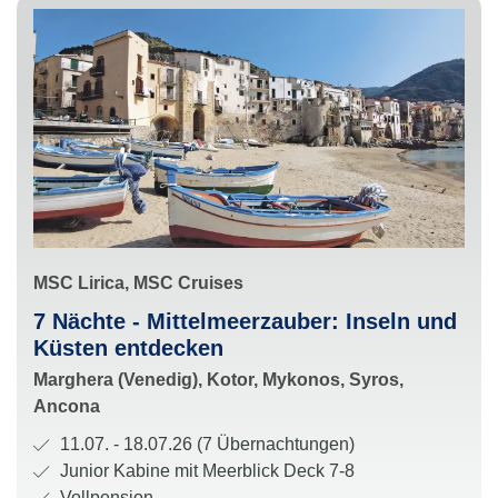
:
S
MSC Lirica, MSC Cruises
c
R
7 Nächte - Mittelmeerzauber: Inseln und
h
o
Küsten entdecken
i
u
H
Marghera (Venedig), Kotor, Mykonos, Syros,
f
t
a
Ancona
f
e
l
u
R
11.07. - 18.07.26 (7 Übernachtungen)
:
t
n
e
K
Junior Kabine mit Meerblick Deck 7-8
e
d
i
a
V
Vollpension