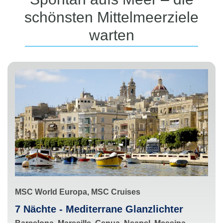
schönsten Mittelmeerziele
warten
S
MSC World Europa, MSC Cruises
c
R
7 Nächte - Mediterrane Glanzlichter
h
o
H