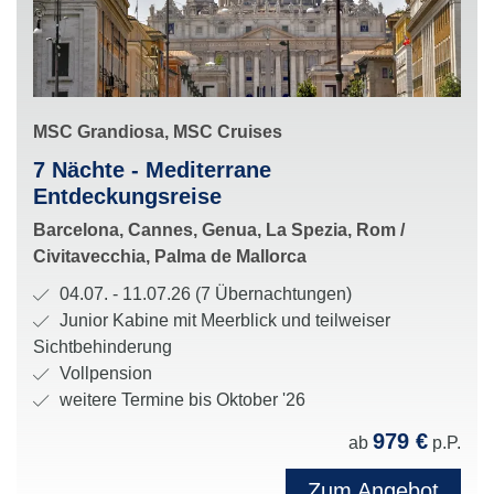
:
S
MSC Grandiosa, MSC Cruises
c
R
7 Nächte - Mediterrane
h
o
Entdeckungsreise
i
u
H
Barcelona, Cannes, Genua, La Spezia, Rom /
f
t
a
Civitavecchia, Palma de Mallorca
f
e
l
u
R
04.07. - 11.07.26 (7 Übernachtungen)
:
t
n
e
K
Junior Kabine mit Meerblick und teilweiser
e
d
i
a
Sichtbehinderung
s
R
s
b
V
Vollpension
t
e
e
i
e
weitere Termine bis Oktober '26
a
e
d
n
r
979 €
t
ab
p.P.
d
a
e
p
i
e
u
n
f
Zum Angebot
o