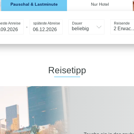
Pauschal & Lastminute
Nur Hotel
heste Anreise
späteste Abreise
Dauer
Reisende
-
beliebig
2 Erwac
Reisetipp