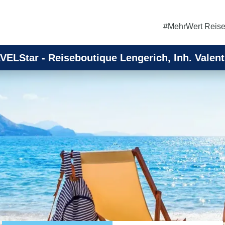
#MehrWert Reis
VELStar - Reiseboutique Lengerich, Inh. Valent