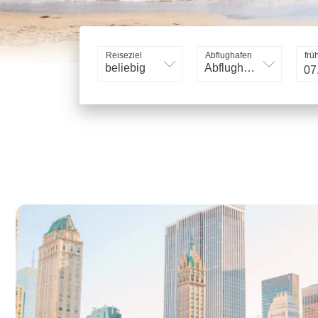
Reiseziel
Abflughafen
frü
beliebig
Abflughafen