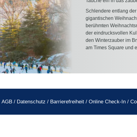
Tauche ein in das zaub
Schlendere entlang de
gigantischen Weihnach
berühmten Weihnachtsm
der eindrucksvollen Kul
den Winterzauber im Bry
am Times Square und e
AGB
/
Datenschutz
/
Barrierefreiheit
/
Online Check-In
/
Co