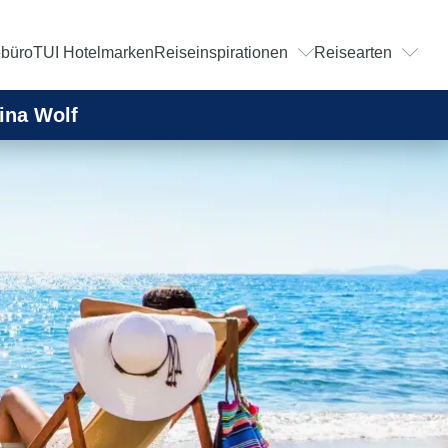
ebüro
TUI Hotelmarken
Reiseinspirationen
Reisearten
ina Wolf